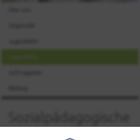
Über uns
Diagnostik
Jugendhilfe
Jugendhilfe
Auftraggeber
Bildung
Sozialpädagogische
Familienhilfe