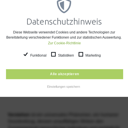
(SPFH) nach § 31
Datenschutzhinweis
SGB VIII mit dem
Diese Webseite verwendet Cookies und andere Technologien zur
Schwerpunkt
Bereitstellung verschiedener Funktionen und zur statistischen Auswertung.
Zur Cookie-Richtlinie
Adoptivfamilienbegl
Funktional
Statistiken
Marketing
(AFB)
Alle akzeptieren
Einstellungen speichern
Verstehen
ist ein universales Phänomen, ein humaner
Grundvollzug, dessen unauffälliges Wirken den
Zusammenhalt menschlicher Individuen erst ermöglicht.