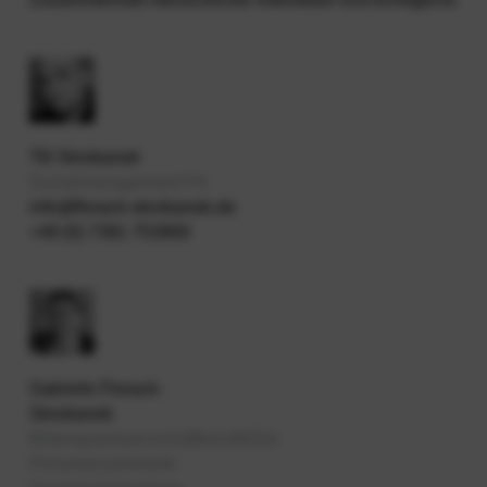
Till Skrobanek
Sozialmanagement FH
info@florack-skrobanek.de
+49 (0) 7391 753900
Gabriele Florack-
Skrobanek
Bildungswissenschaftlerin/M.Ed.
Personenzentrierte