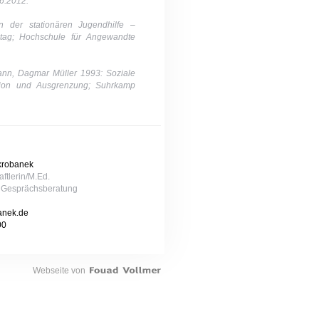
06.2012.
n der stationären Jugendhilfe –
ltag; Hochschule für Angewandte
ann, Dagmar Müller 1993: Soziale
ration und Ausgrenzung; Suhrkamp
Skrobanek
ftlerin/M.Ed.
e Gesprächsberatung
anek.de
00
Webseite von