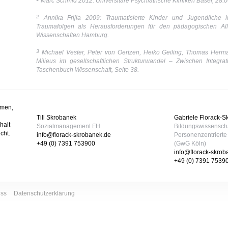
Marc Schmid 2012: Universitäre Psychiatrische Kliniken Basel, 28.
2
Annika Frijia 2009: Traumatisierte Kinder und Jugendliche i
Traumafolgen als Herausforderungen für den pädagogischen Al
Wissenschaften Hamburg.
3
Michael Vester, Peter von Oertzen, Heiko Geiling, Thomas Herm
Milieus im gesellschaftlichen Strukturwandel – Zwischen Integ
Taschenbuch Wissenschaft, Seite 38.
omen,
Till Skrobanek
Gabriele Florack-
halt
Sozialmanagement FH
Bildungswissenscha
cht.
info@florack-skrobanek.de
Personenzentriert
+49 (0) 7391 753900
(GwG Köln)
info@florack-skrob
+49 (0) 7391 7539
uss
Datenschutzerklärung