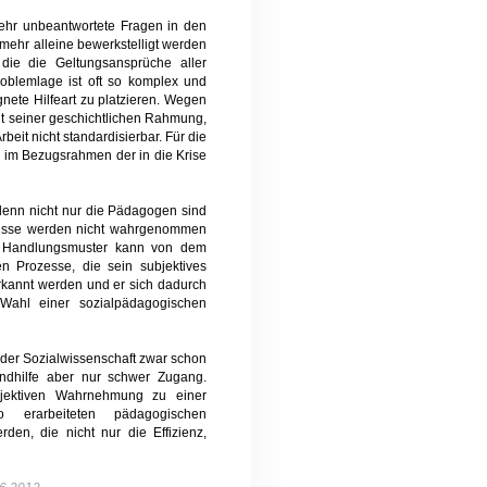
ehr unbeantwortete Fragen in den
mehr alleine bewerkstelligt werden
ie die Geltungsansprüche aller
roblemlage ist oft so komplex und
gnete Hilfeart zu platzieren. Wegen
t seiner geschichtlichen Rahmung,
beit nicht standardisierbar. Für die
e, im Bezugsrahmen der in die Krise
denn nicht nur die Pädagogen sind
fnisse werden nicht wahrgenommen
der Handlungsmuster kann von dem
n Prozesse, die sein subjektives
rkannt werden und er sich dadurch
 Wahl einer sozialpädagogischen
 der Sozialwissenschaft zwar schon
endhilfe aber nur schwer Zugang.
bjektiven Wahrnehmung zu einer
 erarbeiteten pädagogischen
rden, die nicht nur die Effizienz,