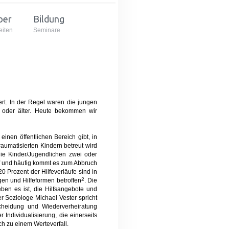
ber
Bildung
eiten
Seminare
rt. In der Regel waren die jungen
 oder älter. Heute bekommen wir
einen öffentlichen Bereich gibt, in
aumatisierten Kindern betreut wird
die Kinder/Jugendlichen zwei oder
uf und häufig kommt es zum Abbruch
 Prozent der Hilfeverläufe sind in
2
n und Hilfeformen betroffen
. Die
eben es ist, die Hilfsangebote und
er Soziologe Michael Vester spricht
cheidung und Wiederverheiratung
r Individualisierung, die einerseits
ch zu einem Werteverfall.