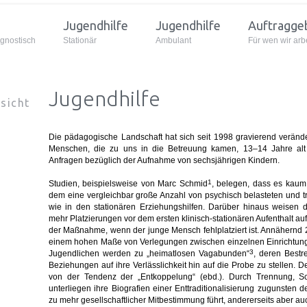
Jugendhilfe
Jugendhilfe
Auftragge
gnostisch
Stationär
Ambulant
Für wen wir arb
Jugendhilfe
sicht
Die pädagogische Landschaft hat sich seit 1998 gravierend verände
Menschen, die zu uns in die Betreuung kamen, 13–14 Jahre alt
Anfragen bezüglich der Aufnahme von sechsjährigen Kindern.
1
Studien, beispielsweise von Marc Schmid
, belegen, dass es kaum 
dem eine vergleichbar große Anzahl von psychisch belasteten und tr
wie in den stationären Erziehungshilfen. Darüber hinaus weisen 
mehr Platzierungen vor dem ersten klinisch-stationären Aufenthalt a
der Maßnahme, wenn der junge Mensch fehlplatziert ist. Annähernd 20
einem hohen Maße von Verlegungen zwischen einzelnen Einrichtunge
3
Jugendlichen werden zu „heimatlosen Vagabunden“
, deren Bestr
Beziehungen auf ihre Verlässlichkeit hin auf die Probe zu stellen. D
von der Tendenz der „Entkoppelung“ (ebd.). Durch Trennung, S
unterliegen ihre Biografien einer Enttraditionalisierung zugunsten de
zu mehr gesellschaftlicher Mitbestimmung führt, andererseits aber au