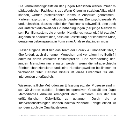
Die Verhaltensoriginalitäten der jungen Menschen werfen immer m
pädagogischen Fachteams auf. Wenn Krisen im sozialen Alltag nicht 
können, werden professionelle Teams in Anspruch genommen, d
Parteien explizit und methodisch bearbeiten. Die psychosoziale P
undurchsichtig, dass es selbst den Fachteams schwerfällt, eine geei
der Unterschiedlichkeit der Grundbedingungen (der junge Mensch mi
sein Familiensystem, die erlernten Handlungsmuster etc.) ist soziale Ar
Jugendhilfe bedeutet dies, dass die Feststellung der konkreten Kris
geratenen Lebenspraxis, in Form einer Analyse stattfinden muss.
Dieser Aufgabe stellt sich das Team der Florack & Skrobanek GbR, 
überfordert, auch die jungen Menschen und vor allem ihre Bedür
oder/und deren Verhalten fehlinterpretiert. Eine Veränderung 
jungen Menschen nur erwartet werden, wenn die intrapsychische
Erleben charakterisieren und seine Handlungsweisen bestimmen, e
verstanden fühlt. Darüber hinaus ist diese Erkenntnis für die
Intervention unerlässlich.
Wissenschaftliche Methoden zur Erfassung sozialer Prozesse sind in
seit 30 Jahren etabliert, finden im operativen Geschäft der Jug
Methodisches Arbeiten ermöglicht dem Fachteam, aus der su
größtmöglichen Objektivität zu gelangen. Durch die so
Interventionsstrategien können nachvollziehbare Erfolge erzielt we
sondern auch die Qualität steigern.
1